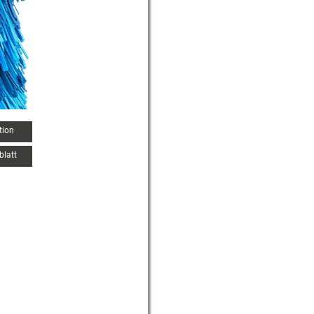
tion
blatt