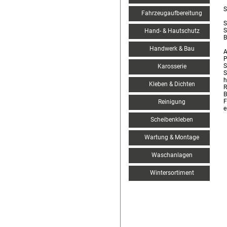
S
Fahrzeugaufbereitung
S
S
Hand- & Hautschutz
B
Handwerk & Bau
A
P
S
Karosserie
S
h
Kleben & Dichten
R
B
F
Reinigung
e
Scheibenkleben
Wartung & Montage
Waschanlagen
Wintersortiment