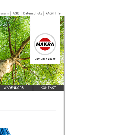
essum
│
AGB
│
Datenschutz
│
FAQ/Hilfe
WARENKORB
KONTAKT