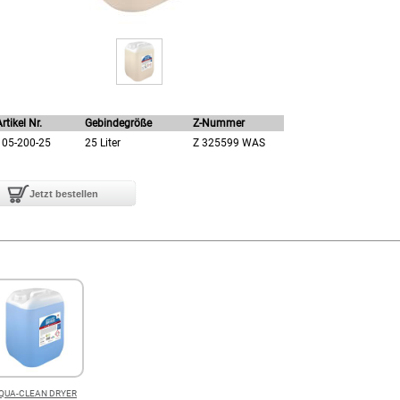
rtikel Nr.
Gebindegröße
Z-Nummer
105-200-25
25 Liter
Z 325599 WAS
QUA-CLEAN DRYER