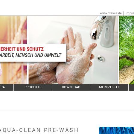
www.makra.de
│
Impr
KRA
PRODUKTE
DOWNLOAD
MERKZETTEL
AQUA-CLEAN PRE-WASH