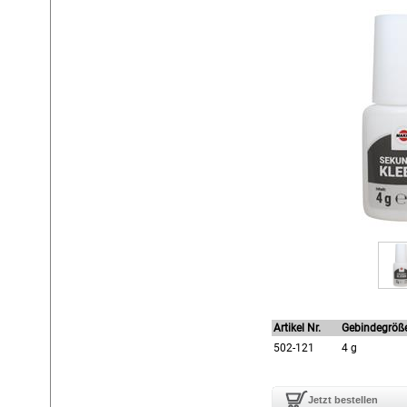
Artikel Nr.
Gebindegröß
502-121
4 g