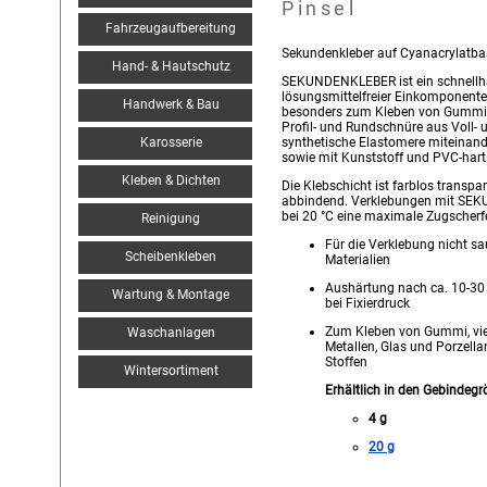
Pinsel
Fahrzeugaufbereitung
Sekundenkleber auf Cyanacrylatba
Hand- & Hautschutz
SEKUNDENKLEBER ist ein schnellhä
lösungsmittelfreier Einkomponenten
Handwerk & Bau
besonders zum Kleben von Gummimate
Profil- und Rundschnüre aus Voll
Karosserie
synthetische Elastomere miteinand
sowie mit Kunststoff und PVC-hart
Kleben & Dichten
Die Klebschicht ist farblos transpa
abbindend. Verklebungen mit SE
bei 20 °C eine maximale Zugscherfe
Reinigung
Für die Verklebung nicht s
Scheibenkleben
Materialien
Aushärtung nach ca. 10-3
Wartung & Montage
bei Fixierdruck
Zum Kleben von Gummi, vie
Waschanlagen
Metallen, Glas und Porzella
Stoffen
Wintersortiment
Erhältlich in den Gebindegr
4 g
20 g