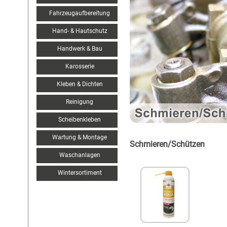
Fahrzeugaufbereitung
Hand- & Hautschutz
Handwerk & Bau
Karosserie
Kleben & Dichten
Reinigung
Scheibenkleben
Wartung & Montage
Schmieren/Schützen
Waschanlagen
Wintersortiment