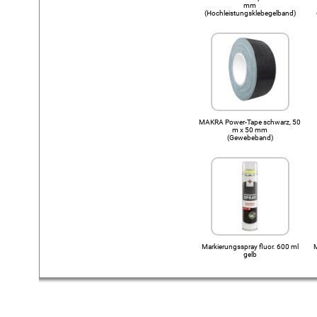
mm
(Hochleistungsklebegelband)
MAKRA Power-Tape schwarz, 50
m x 50 mm
(Gewebeband)
Markierungsspray fluor. 600 ml
M
gelb