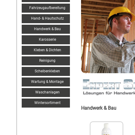
Fahrzeugaufbereitung
Hand- & Hautschutz
Handwerk & Bau
Karosserie
Kleben & Dichten
Reinigung
Scheibenkleben
Wartung & Montage
Waschanlagen
Wintersortiment
Handwerk & Bau