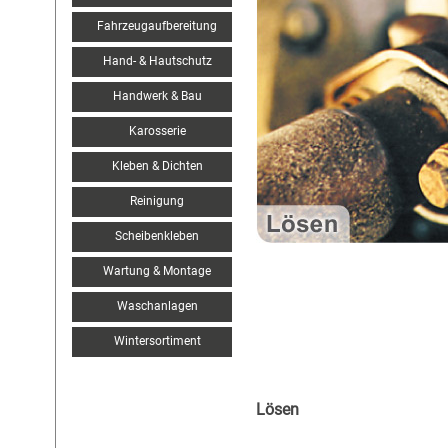
Fahrzeugaufbereitung
Hand- & Hautschutz
Handwerk & Bau
Karosserie
Kleben & Dichten
Reinigung
Scheibenkleben
Wartung & Montage
Waschanlagen
Wintersortiment
Lösen