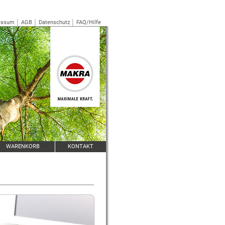
essum
│
AGB
│
Datenschutz
│
FAQ/Hilfe
WARENKORB
KONTAKT