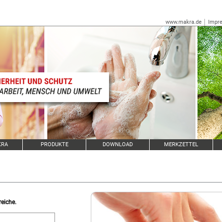
www.makra.de
│
Impr
KRA
PRODUKTE
DOWNLOAD
MERKZETTEL
l
reiche.