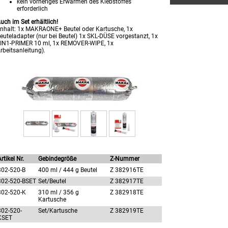
kein vorheriges Erwärmen des Klebstoffes
erforderlich
uch im Set erhältlich!
Inhalt: 1x MAKRAONE+ Beutel oder Kartusche, 1x
euteladapter (nur bei Beutel) 1x SKL-DÜSE vorgestanzt, 1x
IN1-PRIMER 10 ml, 1x REMOVER-WIPE, 1x
rbeitsanleitung).
rtikel Nr.
Gebindegröße
Z-Nummer
302-520-B
400 ml / 444 g Beutel
Z 382916TE
302-520-BSET
Set/Beutel
Z 382917TE
302-520-K
310 ml / 356 g
Z 382918TE
Kartusche
302-520-
Set/Kartusche
Z 382919TE
KSET