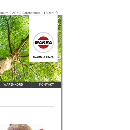
essum
│
AGB
│
Datenschutz
│
FAQ/Hilfe
WARENKORB
KONTAKT