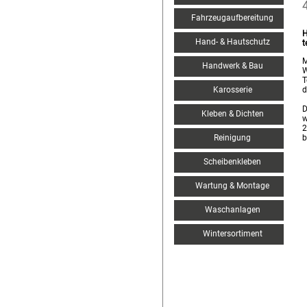
Fahrzeugaufbereitung
H
Hand- & Hautschutz
t
M
Handwerk & Bau
W
T
Karosserie
d
D
Kleben & Dichten
w
2
Reinigung
b
Scheibenkleben
Wartung & Montage
Waschanlagen
Wintersortiment