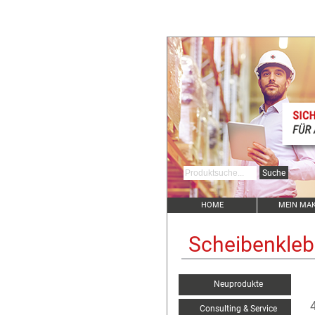
HOME
MEIN MA
Scheibenkle
Neuprodukte
Consulting & Service