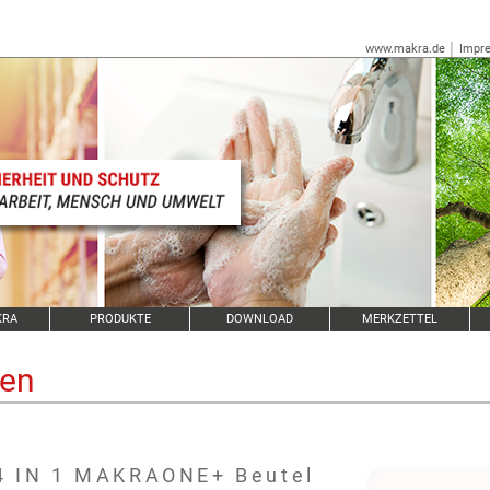
www.makra.de
│
Impr
KRA
PRODUKTE
DOWNLOAD
MERKZETTEL
ben
4 IN 1 MAKRAONE+ Beutel