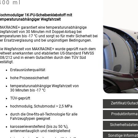
400 ml
ochmoduliger 1K-PU-Scheibenklebstoff mit
emperaturunabhängiger Wegfahrzeit
AKRAONE+ garantiert eine temperaturunabhängige
egfahrzeit von 30 Minuten mit Doppel-Airbag bei
emperaturen bis -17 °C und sorgt so für mehr Sicherheit bei
er Ersatzverglasung und bei ungünstigen Bedingungen.
ie Wegfahrzeit von MAKRAONE+ wurde geprüft nach dem
eltweit anerkannten und etablierten US-Standard FMVSS
08/212 und in einem Gutachten durch den TÜV Süd
estätigt.
Erstausrüsterqualität
hohe Prozesssicherheit
temperaturunabhängige Wegfahrzeit von
30 Minuten bis -17 °C
TÜV-geprüft
Zertifikat/Gutac
hochmodulig, Schubmodul > 2,5 MPa
Produktinforma
durch die One-fits-all-Technologie für alle
Fahrzeugtypen geeignet
Sicherheitsdaten
karosserieversteifend (bis zu 50 %),
antennentauglich und niedrigleitend
Sonstige Informa