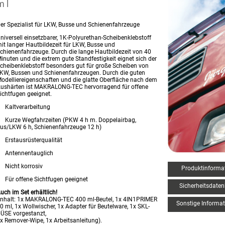
ml
er Spezialist für LKW, Busse und Schienenfahrzeuge
niversell einsetzbarer, 1K-Polyurethan-Scheibenklebstoff
it langer Hautbildezeit für LKW, Busse und
chienenfahrzeuge. Durch die lange Hautbildezeit von 40
inuten und die extrem gute Standfestigkeit eignet sich der
cheibenklebstoff besonders gut für große Scheiben von
KW, Bussen und Schienenfahrzeugen. Durch die guten
odelliereigenschaften und die glatte Oberfläche nach dem
ushärten ist MAKRALONG-TEC hervorragend für offene
ichtfugen geeignet.
Kaltverarbeitung
Kurze Wegfahrzeiten (PKW 4 h m. Doppelairbag,
us/LKW 6 h, Schienenfahrzeuge 12 h)
Erstausrüsterqualität
Antennentauglich
Nicht korrosiv
Produktinforma
Für offene Sichtfugen geeignet
Sicherheitsdaten
uch im Set erhältlich!
Inhalt: 1x MAKRALONG-TEC 400 ml-Beutel, 1x 4IN1PRIMER
Sonstige Informa
0 ml, 1x Wollwischer, 1x Adapter für Beutelware, 1x SKL-
ÜSE vorgestanzt,
x Remover-Wipe, 1x Arbeitsanleitung).