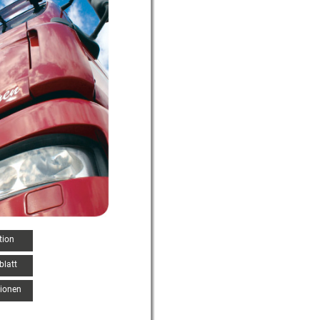
tion
blatt
tionen