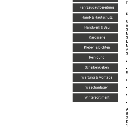
Fahrzeugaufbereitung
D
Hand- & Hautschutz
U
m
Handwerk & Bau
S
M
Karosserie
S
L
M
Kleben & Dichten
A
S
Reinigung
Scheibenkleben
B
Wartung & Montage
Waschanlagen
Wintersortiment
A
(
3
D
1