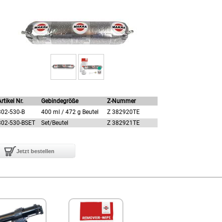
rtikel Nr.
Gebindegröße
Z-Nummer
302-530-B
400 ml / 472 g Beutel
Z 382920TE
302-530-BSET
Set/Beutel
Z 382921TE