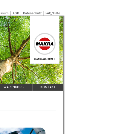
essum
│
AGB
│
Datenschutz
│
FAQ/Hilfe
WARENKORB
KONTAKT