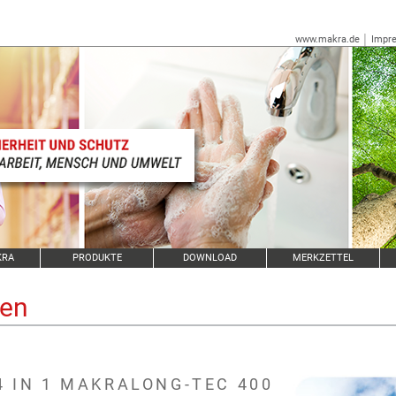
www.makra.de
│
Impr
KRA
PRODUKTE
DOWNLOAD
MERKZETTEL
ben
4 IN 1 MAKRALONG-TEC 400