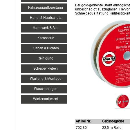
Der gold-gedrehte Draht ermöglich
Fahrzeugaufbereitung
unbeschädigt auszuglasen. Hervo
Schneidequalität und Reißfestigkeit
Hand- & Hautschutz
Handwerk & Bau
Karosserie
Kleben & Dichten
Reinigung
Scheibenkleben
Wartung & Montage
Waschanlagen
Wintersortiment
Artikel Nr.
Gebindegröße
702-30
22,5 m Rolle