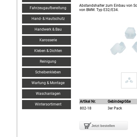
Abstandshalter zum Einbau von Sc
Fahrzeugaufbereitung
von BMW. Typ E32/E34.
Hand- & Hautschutz
Handwerk & Bau
Karosserie
Kleben & Dichten
Reinigung
Scheibenkleben
Wartung & Montage
Waschanlagen
Artikel Nr.
Gebindegröße
Wintersortiment
802-18
3er Pack