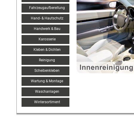
Fahrzeugaufbereitung
Hand- & Hautschutz
Handwerk & Bau
Karosserie
Kleben & Dichten
Reinigung
Scheibenkleben
Wartung & Montage
Waschanlagen
Wintersortiment