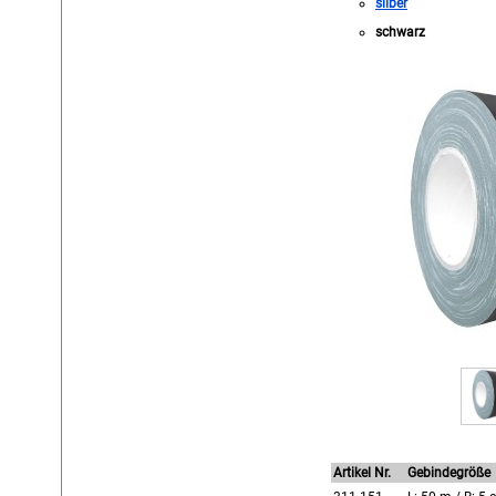
silber
schwarz
Artikel Nr.
Gebindegröße