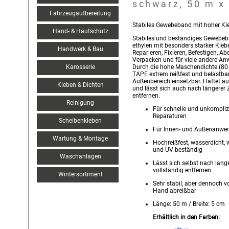
schwarz, 50 m x
Fahrzeugaufbereitung
Stabiles Gewebeband mit hoher Kle
Hand- & Hautschutz
Stabiles und beständiges Gewebeb
ethylen mit besonders starker Kleb
Handwerk & Bau
Reparieren, Fixieren, Befestigen, Ab
Verpacken und für viele andere A
Karosserie
Durch die hohe Maschendichte (80
TAPE extrem reißfest und belastbar
Außenbereich einsetzbar. Haftet auf
Kleben & Dichten
und lässt sich auch nach längerer Z
entfernen.
Reinigung
Für schnelle und unkompliz
Reparaturen
Scheibenkleben
Für Innen- und Außenanwe
Wartung & Montage
Hochreißfest, wasserdicht, 
und UV-beständig
Waschanlagen
Lässt sich selbst nach lange
vollständig entfernen
Wintersortiment
Sehr stabil, aber dennoch v
Hand abreißbar
Länge: 50 m / Breite: 5 cm
Erhältlich in den Farben: